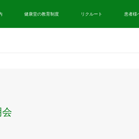
内
健康堂の教育制度
リクルート
患者様
明会