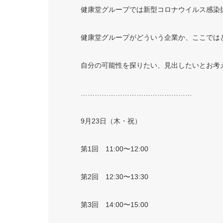
健康堂グループでは新型コロナウイルス
健康堂グループがどういう企業か、ここで
自分の可能性を探りたい、見出したいとお考え
…………………………………………
9
月
23
日（木・祝）
第
1
回
11:00
〜
12:00
第
2
回
12:30
〜
13:30
第
3
回
14:00
〜
15:00