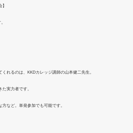
会】
す。
てくれるのは、
KKD
カレッジ講師の山本健二先生。
きた実力者です。
な方など。単発参加でも可能です。