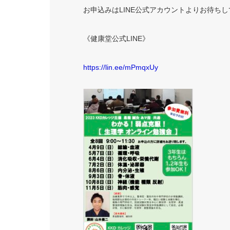
お申込みは
LINE
公式アカウントよりお待ちし
《健康堂公式
LINE
》
https://lin.ee/mPmqxUy