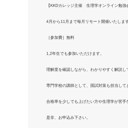
【
KKD
カレッジ主催 生理学オンライン勉強
4
月から
11
月まで毎月リモート開催いたしま
［参加費］無料
1,2
年生でも参加いただけます。
理解度を確認しながら、わかりやすく解説し
専門学校の講師として、国試対策も担当して
合格率を少しでも上げたい方や生理学が苦手
是非、お申込み下さい。